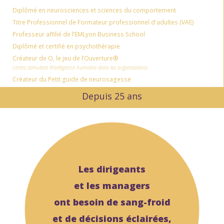
Diplômé en neurosciences et sciences du comportement
Titre Professionnel de Formateur professionnel d'adultes (VAE)
Professeur affilié de l’EMLyon Business School
Diplômé et certifié en psychothérapie
Créateur de
O, le jeu de l’Ouverture
®
cartes stimulant l’intelligence humaine dans les organisations
Créateur du Petit guide de neurosagesse
Depuis 25 ans
Les dirigeants
et les managers
ont besoin de sang-froid
et de
décisions éclairées,